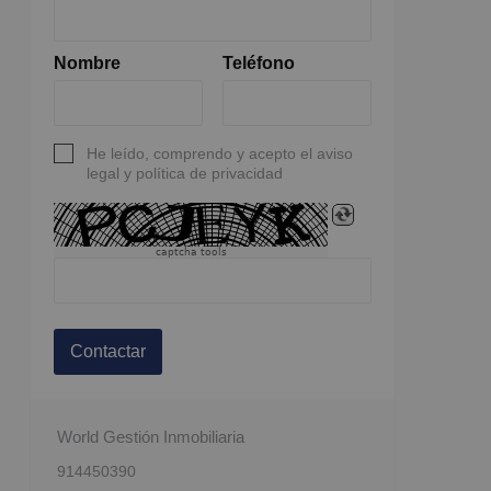
Nombre
Teléfono
He leído, comprendo y acepto el aviso
legal y política de privacidad
captcha tools
Contactar
World Gestión Inmobiliaria
914450390