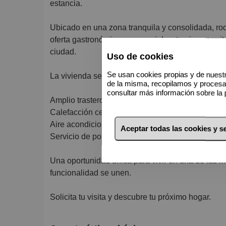
estancia.
Ubicado en una zona tranquila y consolidada, ro
oferta gastronómica y comercial, este piso permit
ciudad.
Uso de cookies
Se usan cookies propias y de nuestr
La vivienda se completa con:
de la misma, recopilamos y proces
consultar más información sobre la 
Amplio trastero
Calefacción central por gas natural
Aire acondicionado con sistema Air Zone (frío/cal
Aceptar todas las cookies y 
Servicio de portería
Una oportunidad única para vivir en una de las 
funcionalidad se unen.
Solicita tu visita y descubre tu próximo hogar.