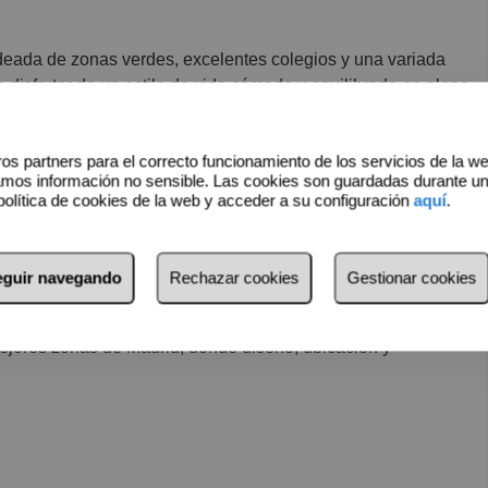
deada de zonas verdes, excelentes colegios y una variada
e disfrutar de un estilo de vida cómodo y equilibrado en plena
os partners para el correcto funcionamiento de los servicios de la w
amos información no sensible. Las cookies son guardadas durante u
política de cookies de la web y acceder a su configuración
aquí
.
or)
seguir navegando
Rechazar cookies
Gestionar cookies
mejores zonas de Madrid, donde diseño, ubicación y