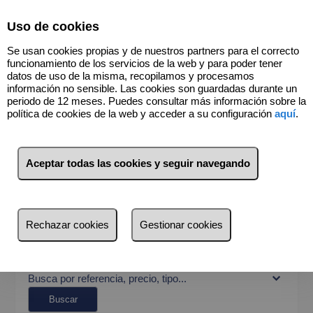
Select Language
▼
Uso de cookies
914450390
Se usan cookies propias y de nuestros partners para el correcto
funcionamiento de los servicios de la web y para poder tener
datos de uso de la misma, recopilamos y procesamos
información no sensible. Las cookies son guardadas durante un
periodo de 12 meses. Puedes consultar más información sobre la
política de cookies de la web y acceder a su configuración
aquí
.
BUSCADOR
Aceptar todas las cookies y seguir navegando
Venta
Alquiler
¿Dónde quieres buscar?
Rechazar cookies
Gestionar cookies
Provincia
Provincia
Busca por referencia, precio, tipo...
Madrid (34)
Buscar